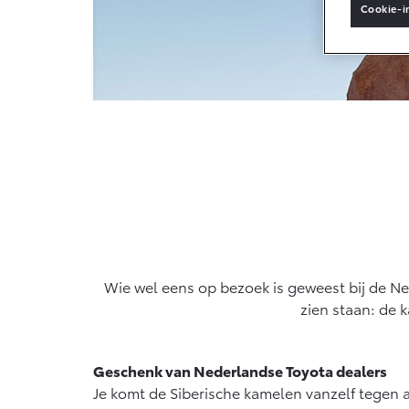
Cookie-i
Connected
Connected S
MyToyota lo
MyToyota A
Abonnemen
Multimedia
Connected 
Navigatie u
Wie wel eens op bezoek is geweest bij de Ne
zien staan: de 
Geschenk van Nederlandse Toyota dealers
Je komt de Siberische kamelen vanzelf tegen al