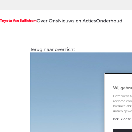
Over Ons
Nieuws en Acties
Onderhoud
Toyota Van Suilichem
Ons bedrijf
Service & 
Terug naar overzicht
Ons bedrijf
Werkplaatsa
Vacatures
Onderhoud 
Klantbeoordelingen
APK
Contact en
Aircoservice
Wij gebru
Route
Vakantieche
Deze website
reclame cook
Hybride zek
hiermee akk
indien gewe
Toyota hand
Bekijk onze 
Toyota Servi
Documentati