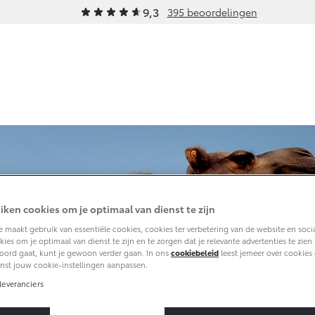
9,3
395 beoordelingen
Werkplaatsafspraak
Onderhoud
Schade & Garantie
Onder
maken
fspraak
Toyota Pechhulp
Onder
Contact
en
op Maat
Schade & Glasherstel
Acces
Route
Toyota fabrieksgarantie
Band
10 jaar Toyota garantie
iken cookies om je optimaal van dienst te zijn
ck
10 jaar batterijgarantie
 maakt gebruik van essentiële cookies, cookies ter verbetering van de website en soci
ies om je optimaal van dienst te zijn en te zorgen dat je relevante advertenties te zien kr
erheidscontrole
oord gaat, kunt je gewoon verder gaan. In ons
cookiebeleid
leest jemeer over cookies 
nst jouw cookie-instellingen aanpassen.
leidingen
leveranciers
ce
e (SIL)