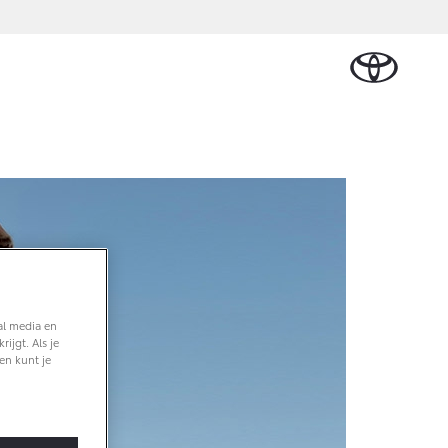
Schade melden
delen & Accessoires
Werkplaatsafspraak
delen
maken
soires
en
Contact en route
al media en
ijgt. Als je
en kunt je