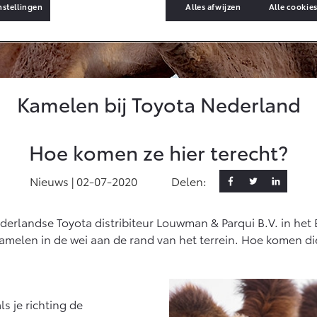
nstellingen
Alles afwijzen
Alle cookie
ervices
Kamelen bij Toyota Nederland
gin
pp
ten
Hoe komen ze hier terecht?
Nieuws |
02-07-2020
Delen:
check
pdates
derlandse Toyota distribiteur Louwman & Parqui B.V. in he
kamelen in de wei aan de rand van het terrein. Hoe komen die
s je richting de