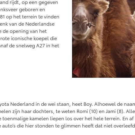
nd rijdt, op een gegeven
onksveer geboren en
1 op het terrein te vinden
henk van de Nederlandse
e de opening van het
ote iconische koepel die
anaf de snelweg A27 in het
oyota Nederland in de wei staan, heet Boy. Alhoewel de na
len zijn haar dochters, te weten Romi (10) en Jami (8). Alle
toenmalige kamelen liepen los over het hele terrein. En af
uto’s die hier stonden te glimmen heeft dat niet overleefd